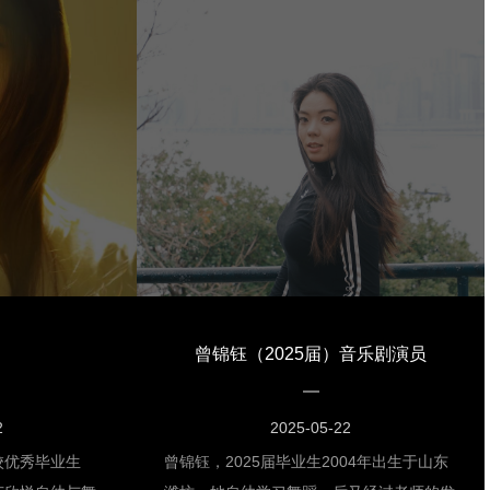
极参加，每次站在
蹈比赛”荣获表演一等奖、“上海市新人新作
终于在一次观摩排
比赛”荣获表演三等奖、“海峡两岸大学生舞
硬的专业功底赢得
蹈比赛”荣获表演、创作双金奖、“上海市全
年20岁的她曾
国大学生舞蹈新作品发布”荣获表演银奖、
会开幕式，站在主
2015—2016学年荣获“国家奖学金”。刘雨
吐得体。毕业时，
萌同学目前在中国歌剧舞剧院从事舞蹈演员
，在经过思考之
的工作。能步入更高的平台并成为一名优秀
西电视台有了一席
的舞蹈演员，一直以来是该生的奋斗目标。
，不懈努力的她终
参演舞剧《昭君出塞》《赵氏孤儿》《孔
子》《舞千年》等。她说：“我会不忘初
衷，一直保持着对舞蹈演绎事业的热爱，成
曾锦钰（2025届）音乐剧演员
为一名真正优秀的舞蹈演员。”
2
2025-05-22
校优秀毕业生
曾锦钰，2025届毕业生2004年出生于山东