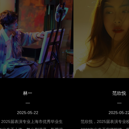
对于我来说都是一种全新的挑战。同时
影，每次学校活动都会积
进入到上海电影艺术学院之前，我只知
舞台旁边都会认真观摩。
跳国标舞只是为了要比赛或者说在舞台
练时被导演发现，并用过
演，我只需要把动作跳好，队形不走乱
了导演的认可。大二时，时
。但是当我接触了学校给我们上的平台
主持上海市第十五届运动
有表演课、音乐课等等，这些课程使我
持台上的她表现自如、谈
多元化，也让我变得更充实，清楚了无
她得到了多家媒体的垂青
动作还是队形，这些只是最基础必备的
后，她回到了家乡，在江
技术和能力，更重要的是你在舞台上作
之地。努力总会得到回报
名舞蹈演员，怎么样去更好地呈现自
将站在舞台上闪光！
这是我觉得学校给予我最大的帮助和受
林一
范欣悦
”热爱·坚持分享一下当时我参加这个剧
个月期间的心理。我很清楚地记得我们
要排双人舞剧，群舞，要上专业课，还
2025-05-22
2025-05-2
些地方上的演出。同时我在校一共历经
，2025届表演专业上海市优秀毕业生
范欣悦，2025届表演专业
届毕业展，那段时间所有的事情都堆在