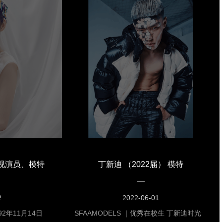
树上的女人》中饰
品包括：《雷雨》饰繁漪；《中西结合，要
命中注定我爱你》
你命！》 饰 玉喜 由六六小说双面胶改编；
剧《单身公主相亲
《最后的瞬间》饰诺艾；《热血融冰》饰玉
电视剧《我的灿烂
娟；《名优之死》饰萧郁兰；《丽人行》饰
地电视剧《爱情公
刘金妹。电代表影作品包括：《青花瓷风
饰演饭店小老板；
波》 饰 林大红；《娃娃》饰魔法师；《空
中饰演林忠毅；内
山》饰卫生员；《狱蝶》饰林盈蝶（女一
中饰演卢仕生；内
号）；《刺杀灰喜鹊》饰（地下党）婉慧代
中饰演童越；内地
号红河（女一号）；《戏缘》 饰 梅香（女
演刘霄凯；内地电
一号）；《拳馆》饰演小师妹（女一号）；
演教官头头；内地
《赤那》汉语《狼》饰演爱玲（女一号）；
影视演员、模特
丁新迪 （2022届） 模特
马金平；内地电视
《爱在人间》饰演苏红（女一号）；《咱是
向医生；内地电视
老实人》饰演孙美丽（女一号）代表电视剧
主任；参演电视剧
作品包括：25集电视连续剧《枸杞红了》
2
2022-06-01
《单身公主相亲
饰演赵姚娜（赵大喇叭）（反一号）；电视
SFAAMODELS ｜优秀在校生 丁新迪时光
飞刀又见飞刀》
剧《汶川儿女》饰演女二号 冯云朵；电视