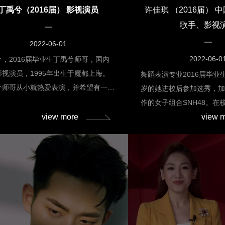
丁禹兮（2016届） 影视演员
许佳琪 （2016届） 
歌手、影视
2022-06-01
2022-06-0
兮，2016届毕业生丁禹兮师哥，国内
影视演员，1995年出生于魔都上海。
舞蹈表演专业2016届毕业生
兮师哥从小就热爱表演，并希望有一天
岁的她进校后参加选秀，
荧幕上的一员。他的梦想从不曾改变，
作的女子组合SNH48。在
在大学期间也坚定的选择了戏剧影视表
view more
view 
业，付出双倍努力成为一
业，正是这一选择，为走上演艺道路奠
积极上进的青年。该生得
坚实的专业基础。在校期间，老师们见
持，现在作为唱跳型女子
他的刻苦，排练厅就是他的第二
动。希望能更多地吸收各
家”。为了梦想而努力奋斗的丁禹兮师
成长成一个成熟的全能艺人
也得到了剧组的青睐与观众的认可。
春有你》宣传海报在大学
17年，丁禹兮主演的奇幻爱情电影《我
普通的学生，又作为一名
血鬼学姐》上线。2018年，他主演了
子偶像。平时需要付出更