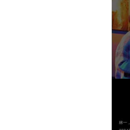
能和
在我
道我
上表
就好
课，
变得
论是
专业
为一
己，
益。
目两
不仅
有一
林一
了四