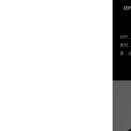
音乐剧
邱
场戏
们带
——
场《
邱纤，
郎，
黄冈
团2
爱，
演者
然选
演播
旅。
及表
作，
音乐剧
借出