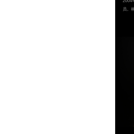
20
一起
员。
都在
通过
撵着
改善
第四
实的
奖、
金（
教融
展示
剧节
我校
过话
戏剧
播，
林一
（《T