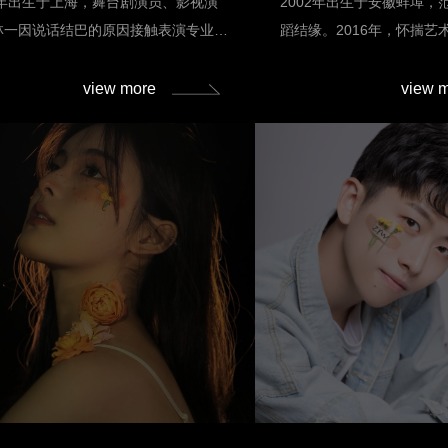
04年出生于上海，舞台剧演员、影视演
2002年出生于安徽蚌埠，
，每天早上六点半出门到晚上十一点半
林一因说话结巴的原因接触表演专业，
蹈结缘。2016年，怀揣艺
排练，到最后被排练厅管锁门的阿姨都
专业学习、项目实践和比赛磨炼技能、
省戏剧学校，主修中国舞
走，那种状态维持了两个月。当时快到
问题，小有成就。 在校期间，林一扎
结下不解之缘。在舞蹈学
view more
view 
周，
台词功底初露锋芒，曾获大广赛二等
表演艺术的魅力，内心的
大创赛国银（校首次入围）、挑战杯国
时，她毅然抉择转行，以
校首次入围）、国家奖学金等。通过产
力叩开理想院校表演专业
合、校企合作的模式，林一曾参与国歌
征程。 在校期间，范欣悦
馆音乐剧《国之当歌》拍摄，为乌镇戏
与实践。不仅担任班级心
带去了原创的非遗作品《熵環》，这是
表，更于大一入选学校“星
作品首次入选乌镇戏剧节。林一还参演
项目。大二时，她参与组
剧《清弦物语》，参与四行仓库沉浸式
《熵環》，并作为青年演
《四行仓库保卫战》线下演出与线上直
剧节。凭借深厚的舞蹈功
饰演一班班长。在上海大剧院中剧场，
妙融入非遗元素，为作品
挑战自我，出演了摇滚音乐剧《彼岸》
力。她在专业舞台上积累
he other school》中文版）、全英文
宽了艺术视野。她还积极