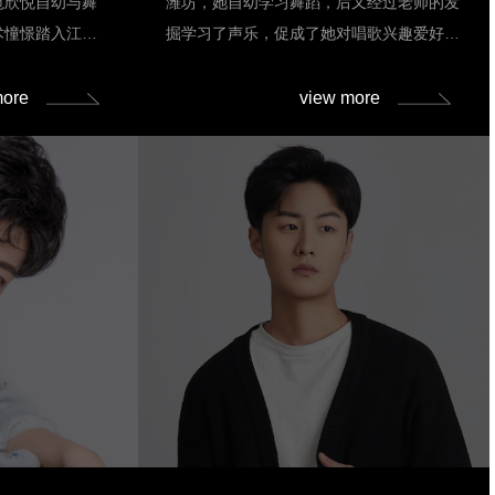
范欣悦自幼与舞
潍坊，她自幼学习舞蹈，后又经过老师的发
术憧憬踏入江苏
掘学习了声乐，促成了她对唱歌兴趣爱好，
专业，自此与艺术
对音乐的这份热情一直延续至今。因此，在
习中，她逐渐领略
大学她坚定的选择了音乐剧表演专业，开启
more
view more
热爱被点燃。高考
了她的音乐之旅。在校学习期间，曾锦钰不
坚定信念与不懈努
仅系统地掌握了音乐剧表演的专业知识，还
之门，开启艺术新
通过多次校园剧目演出和商演实践，积累了
以热忱投身学业
丰富的舞台经验。她曾参与校园版音乐剧
理委员与形体课代
《沉默的真相》、《猎罪图鉴》、《隐秘的
空计划”人才培养
角落》以及《王二的长征》的演出，饰演了
织创作星空间作品
玲玲、范若轩、周春红和汉阳造等角色，凭
员代表亮相乌镇戏
借出色的表演，赢得了师生们的高度赞誉。
底，她在编排中巧
注入独特文化魅
了宝贵的经验，拓
投身校内活动，无