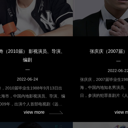
（РГИСИ）的访学交流项
访学，让他见到了世界顶
与氛围，也为他决心毕业
种子；为了追求自己心中的艺
的8月，周毅威暂时搁置了
作，全身心投入到俄语学习中
奇（2010届） 影视演员、导演、
张庆庆（2007届）
年1月抵达俄罗斯，继续学
编剧
在学习俄语期间，利用课
参加了戏剧大赛，并取得了
2022-06-2
肢体语言戏剧大赛一等奖”；
2022-06-24
张庆庆，2007届毕业生19
月，顺利通过了俄语及专
海，中国内地知名男演员。2
，2010届毕业生1988年9月13日出
学院木偶表演班的一员。
日，参演的犯罪喜剧片《
上海市，中国内地影视演员、导演、编
2022年3月6日，主演的
2009年，出演个人首部电视剧《远古
是爱Ⅱ》播出，在剧中饰演
view more
view 
说》，从而正式进入演艺圈。2011
参演的都市校园轻喜剧《
主演都市家庭喜剧《摩登女婿》。
在爱奇艺开播；参演电视