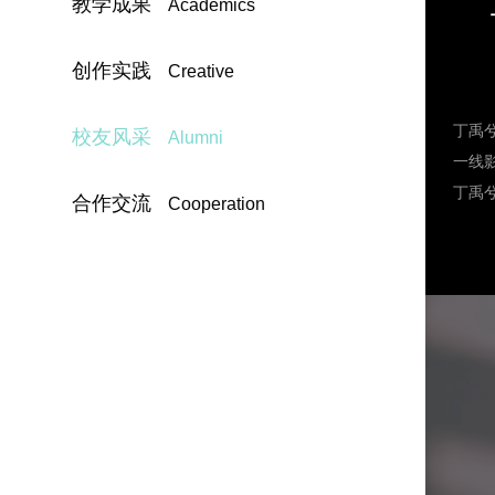
教学成果
Academics
创作实践
Creative
丁禹
校友风采
Alumni
一线
丁禹
合作交流
Cooperation
成为
并且
演专
定了
证着
个“
哥，
20
的吸