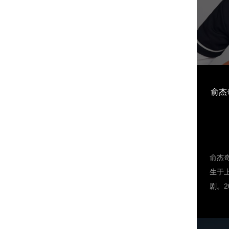
俞杰
俞杰奇
生于
剧。
的传
年，