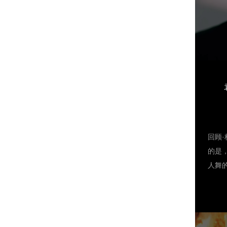
古装
综艺
名。
分钟
市爱
演的
出。
曲》
兮师
相信
回顾
生辉
的是
人舞
备。
不只
任感
钟的