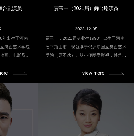
践，都能看到她活
）舞台剧演员
贾玉丰（2021届）舞台剧演员
提升综合素养。毕
她一人分饰莉蒂与
借精湛演技将人物
5
2023-12-05
评。此外，多次荣
98年出生于河南
贾玉丰，2021届毕业生1998年出生于河南
子”称号，以优异
国立舞台艺术学院
省平顶山市，现就读于俄罗斯国立舞台艺术
同学中的榜样。
对动画、电影及喜
学院（原圣戏）。从小便酷爱影视，并善于
敢跨越，用行动诠
模仿与扮演。并得
模仿。在大学坚定地选择了表演方向，走上
校期间的每一次挑
鼓励。因此，在大
了演员的职业化道路。在学院学习期间，老
more
view more
影视表演专业，也
师们见证了贾玉丰的刻苦与努力，并在大二
了坚实的基础。在
时推送他到学院合作的企业单位（南京）实
级团支书及表演课
习，后因在毕业大戏中担纲主要角色而返回
自导自演的作品
上海，并同时参演了商业舞台剧《高加索山
“戏剧类”三等
上的男人要离开》。贾玉丰在校期间，因其
，周毅威参与了
良好的外形和镜头表现力，也参与了众多广
术学院
告及平面拍摄。2019年，贾玉丰随学院访