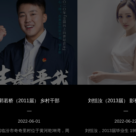
12年，出演悬疑侦探剧《新神探联
遍》；内地偶像剧《面包
。2014年，参加北京青年戏剧节网络
演“威廉”；台湾偶像剧《
《48小时微戏剧》的比赛，并加入康
中饰演“何杰”；内地电视
。2015年，主演都市魔幻网络剧《灵
记》中饰演“阿飞”；内地
说》。2016年，担任青春时尚网络电
人生》中饰演“若男”；内
禁欲青春》的导演及编剧。2019年，
寓》第三季回归季中客串
都市青春爱情网剧《致我们暖暖的小时
内地电视剧《全民公主》
。2020年，参演都市情感剧《下一站
地电视剧《爱情不打烊》
福》。
地电视剧《遇见王沥川》
电视剧《奇妙世纪》中饰
视剧《一起同过窗》中饰
郭若桥（2011届） 乡村干部
刘恬汝（2013届） 
电视剧《绝密者》中饰演
剧《浅情人不知》中饰演
剧《大约是爱》中饰演肖
2022-06-01
2022-06-2
有《命中注定我爱你》、
省临汾市奇奇里村位于黄河乾坤湾，周
刘恬汝，2013届毕业生 1992年11月14日
记》、《爱情公寓3》、《