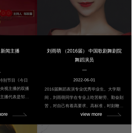
打，所散发的魅力不输给任何一名超模。她
：《天天向上》
不装，更为可贵的是，已经走进社会很久的
分百》《国民美少
她依然坚持着自己的风格，秦蕾还是那个秦
会；将近两百次
蕾。作为她迷妹之一的小编，认为她确实是
近10张专辑；参
个惹人爱的“小精灵”。在6月4日下午，我们
成就：2014
这位“小精灵”也回归母校（上海电影艺术职
15年总选举第20
 新闻主播
刘雨萌 （2016届） 中国歌剧舞剧院
业学院）和学弟学妹们，进行了一次近距离
nit小分
舞蹈演员
的交流会。不再是以往的线上交流，而是真
。图2 电视剧《如意芳
实亲密的接触交谈，倾听她成为超模的种种
日，许佳琪推出了个
1
经历。当我们聊起她在纽约走秀的时候，秦
月，开始主演古
2022-06-01
播特别节目《今日
蕾还是感触颇深，“当时并不是直接定下的
；6月11日，参
＋央视主播的双播
2016届舞蹈表演专业优秀毕业生。大学期
我，而是因为原本模特无法走秀，我才幸运
男人第三季》播
的主播代表是邹辰
间，刘雨萌同学在专业上吃苦耐劳、勤奋刻
的捡漏了”。幸运降临的同
48毕业一年后取得
西篇。邹辰馨是上
苦，对自己有着高要求、高标准，时刻鞭策
她阶
级播音专业学
more
view more
自己不断前进。通过自身的努力，在校期间
条件最好的一个，
荣获了许多奖项：2013—2014学年度第一
功都会有她的身
学期荣获“三好学生”、“全国大学生艺术展舞