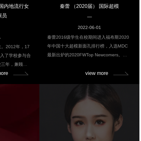
中国内地流行女
秦蕾 （2020届） 国际超模
演员
2022-06-01
1
秦蕾2016级学生在校期间进入福布斯2020
年中国十大超模新面孔排行榜，入选MDC
。2012年，17
最新出炉的2020FWTop Newcomers。在
加入了学校参与合
2020秋冬国际时装周上，秦蕾一连走了19
校三年，兼顾学
场秀，其中TopShow 9场，同时她还为
more
view more
个吃苦耐劳，乐观
Marni和Adeam大秀闭场。SFAAMODELS
到学校的大力支
｜人物专访特辑—秦蕾秦蕾人物专访特辑
偶像在业界参与活
SFAA“要知道每颗钻石在被发现前都要经受
方面的知识，不断
埋藏尘埃的寂寞时光在漫长的时光中打磨出
。图1 综艺《青
璀璨耀眼的钻石---------寄语”很多人眼里，
期间，既作为一名
她是一个“鬼马精灵”。可是，如果仔细推敲
在舞台上闪耀的女
她在舞台上的表现，她的台步基本功扎实稳
多的时间与精力。