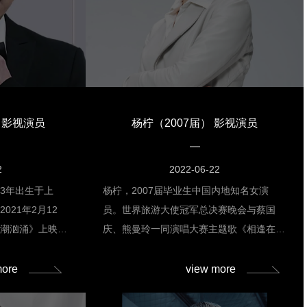
目，正是这一次
学团到俄罗斯国立舞台艺术学院进行学习与
级戏剧学府的魅力
交流，在感受艺术氛围的同时，也明确了自
后继续深造埋下了
身能力提升的方向与目标。在2021年毕业
术，2021年
时，报考了俄罗斯国立舞台艺术学院
上海的演员工
（РГИСИ)音乐剧与综艺表演艺术学院的综
，并在2022
艺表演专业，并成为了该院综艺表演班唯一
 影视演员
杨柠（2007届） 影视演员
习俄语与专业，
一名中国学生。
余时间与同学一起
“第十五届国际
2
2022-06-22
在2022年7
83年出生于上
杨柠，2007届毕业生中国内地知名女演
业考试，成为了该
021年2月12
员。世界旅游大使冠军总决赛晚会与蔡国
人潮汹涌》上映。
庆、熊曼玲一同演唱大赛主题歌《相逢在美
青春言情剧《大约
丽的时光》，亲自参演公益电影《爱在人
吴铮；4月1日，
间》担任女一号，并演唱主题歌《爱在人
more
view more
原来是老师啊！》
间》。2022年2月11日，参演古装电视剧
剧《总裁虐我千百
《拜托了！别宠我 第三季》。代表话剧作