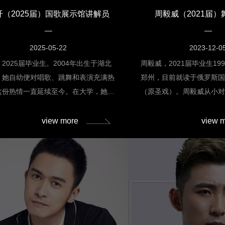
《Bring it on》，并受邀参与黄浦剧
论是话剧演出还是艺术实
纤（2025届）国歌展示馆讲解员
周毅威（2021届
剧展演。在兰心大戏院，林一为小朋友
跃的身影，在打磨技艺中
来科学性满满的原创儿童剧《超光速
业作品《谋杀启事》中，
地球保卫战》。此外，林一在爆火小剧
斯威特汉姆太太两角，凭
2025-05-22
2023-12-0
禁忌的色彩》中曾饰演男主松本洋次
塑造得淋漓尽致，广受好
2025届毕业生。2004年出生于湖北
周毅威，2021届毕业生19
是食光剧场新戏《织锦》男主，聆舞剧
获“三好学生”“三好积极分
，她自幼便对唱歌、跳舞和表演充满热
郑州，目前就读于俄罗斯
026年度大戏《狗狗凯文》男主凯文表
的成绩和积极的态度成为
这份热情一直延续至今。在大学，她毅
（原圣戏）。周毅威从小
。林一曾在微电影《斯娜的草原》中饰
从舞蹈到表演，范欣悦勇
择了音乐剧表演专业，开启了艺术之
剧充满了兴趣，经常进行
音教师，在主旋
释对艺术的多元追求。在
在校学习期间，邱纤担任了班级团支书
到了家人与老师的认可与
view more
view 
演课代表，积极参与多部剧目的创排工
学期间选择了学院的戏剧
积累丰富的舞台经验，她曾参演校园版
为他未来的职业发展奠定
《俄克拉荷马》（Oklahoma!），凭
校期间，周毅威担任了班
色的表演，赢得了师生们的高度赞誉。
代表。大一时就凭借自编
《兰戈》，获得了汇创青春
奖；在学校的精心培养下
2019年俄罗斯国立舞台艺