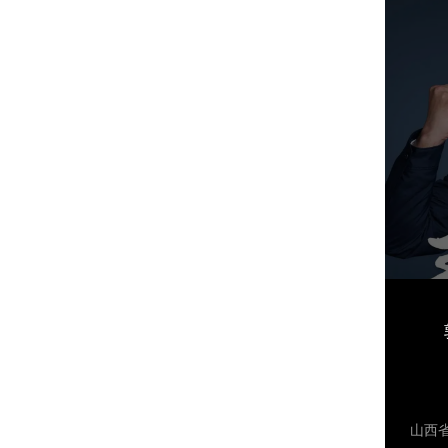
20
盟》
项目
赫组
饰传
影《
参演
光》
是幸
山西