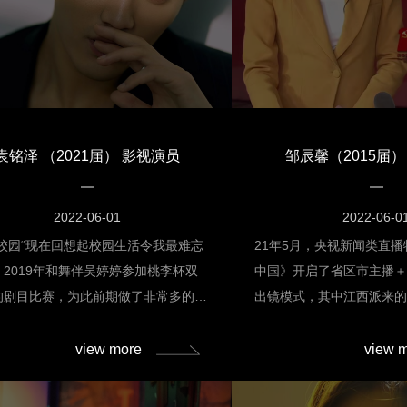
武侠剧《新笑傲江湖》，同年在爱奇艺
录制各大电视台综艺节目
节目《演员的品格》总决赛中获得第一
《梦想星搭档》《娱乐百
2019年，他主演的青春校园网剧《八
女》等；开办十几次演唱
的温暖》播出。2020年，主演甜蜜都
SNH48专属剧场公演；将
情剧《韫色过浓》；同年5月18日，主
加各大卫视春晚等。个人在团
古装甜宠轻喜剧《传闻中的陈芊芊》播
年snh48总选举第8名；20
袁铭泽 （2021届） 影视演员
邹辰馨（2015届）
2021年，主演都市剧《月光变奏
名；2015风尚大赏第1名；u
，成为了家喻户晓的影视剧演员。丁禹
队“style7”的center等
哥从未停下自己对表演的追求与热爱，
菲》海报2021年1月30
2022-06-01
2022-06-0
我们的丁禹兮师哥会一直发光发亮熠熠
人古风单曲《泊山城》；5
·校园“现在回想起校园生活令我最难忘
21年5月，央视新闻类直
！
装爱情轻喜剧《幻乐森林》
，2019年和舞伴吴婷婷参加桃李杯双
中国》开启了省区市主播
演真人秀节目《做家务的
的剧目比赛，为此前期做了非常多的准
出镜模式，其中江西派来
出；12月6日，因从SNH
在准备的过程中，我慢慢地发现好像并
馨，和朱广权搭档亮相江
的优异成绩，并综合考虑
是我们两个人在战斗！而是会有一种责
海电影艺术职业学院2012
view more
view 
。因为我们当时比赛的剧目有将近五分
生，入学时她并不是专业
时间，音乐节奏非常快，这对于身体机
但是她认真踏实，每天早